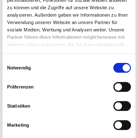
personalisieren, Funktionen für soziale Medien anbieten
zu können und die Zugriffe auf unsere Website zu
analysieren. Außerdem geben wir Informationen zu Ihrer
Verwendung unserer Website an unsere Partner für
Rosalind-Franklin-Quartier
soziale Medien, Werbung und Analysen weiter. Unsere
Partner führen diese Informationen möglicherweise mit
weiteren Daten zusammen, die Sie ihnen bereitgestellt
haben oder die sie im Rahmen Ihrer Nutzung der Dienste
gesammelt haben.
Einwilligungsauswahl
Notwendig
Präferenzen
Statistiken
Marketing