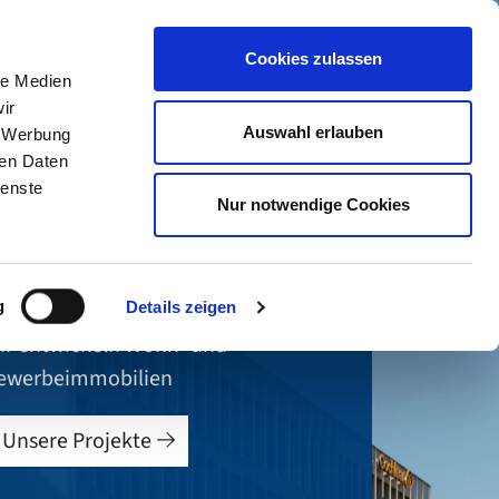
Cookies zulassen
le Medien
Menü
ir
Auswahl erlauben
, Werbung
Suchen
ren Daten
ienste
Nur notwendige Cookies
rfahrung seit
1973
g
Details zeigen
ir entwickeln Wohn- und
ewerbeimmobilien
Unsere Projekte