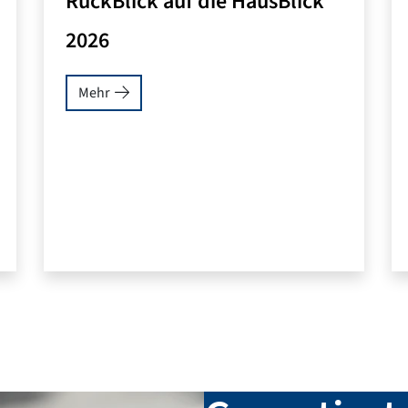
RückBlick auf die HausBlick
2026
Mehr