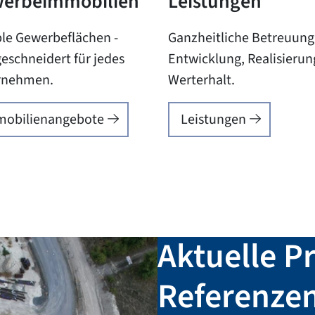
erbeimmobilien
Leistungen
ble Gewerbeflächen -
Ganzheitliche Betreuung
schneidert für jedes
Entwicklung, Realisieru
rnehmen.
Werterhalt.
obilienangebote
Leistungen
Aktuelle P
Referenze