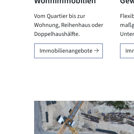
Wohnimmobilien
Gew
Vom Quartier bis zur
Flexi
Wohnung, Reihenhaus oder
maßge
Doppelhaushälfte.
Unte
Immobilienangebote
Imm