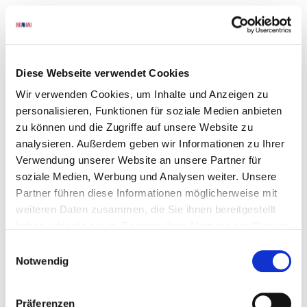
Sie können Ihre Einwilligung jederzeit von der Cookie-
Erklärung auf unserer Website ändern oder widerrufen.
Erfahren Sie in unserer Datenschutzrichtlinie mehr
Diese Webseite verwendet Cookies
darüber, wer wir sind, wie Sie uns kontaktieren können
Wir verwenden Cookies, um Inhalte und Anzeigen zu
und wie wir personenbezogene Daten verarbeiten.
personalisieren, Funktionen für soziale Medien anbieten
zu können und die Zugriffe auf unsere Website zu
Bitte geben Sie Ihre Einwilligungs-ID und das Datum an,
analysieren. Außerdem geben wir Informationen zu Ihrer
wenn Sie uns bezüglich Ihrer Einwilligung kontaktieren.
Verwendung unserer Website an unsere Partner für
soziale Medien, Werbung und Analysen weiter. Unsere
Ihre Einwilligung trifft auf die folgenden Domains zu:
Partner führen diese Informationen möglicherweise mit
www.deltabau.de
weiteren Daten zusammen, die Sie ihnen bereitgestellt
haben oder die sie im Rahmen Ihrer Nutzung der Dienste
Ihr aktueller Zustand: Ablehnen.
gesammelt haben.
Einwilligungsauswahl
Einwilligung ändern
Notwendig
Die Cookie-Erklärung wurde das letzte Mal am
Präferenzen