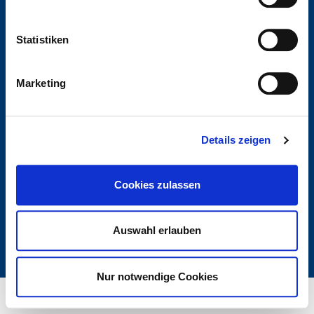
0511 280 06 0
Statistiken
kontakt@deltabau.de
Marketing
LinkedIn
Instagram
Details zeigen
Newsletter
Cookies zulassen
© 2026 Ein Unternehmen der
Delta Immobilien Gruppe
Auswahl erlauben
Impressum
Datenschutz
Nur notwendige Cookies