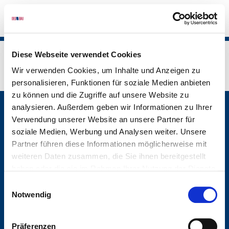
S
Diese Webseite verwendet Cookies
Delta Bau
Unternehmen
Karriere
Stellenangebote
Wir verwenden Cookies, um Inhalte und Anzeigen zu
personalisieren, Funktionen für soziale Medien anbieten
zu können und die Zugriffe auf unsere Website zu
analysieren. Außerdem geben wir Informationen zu Ihrer
Delta Bau | Ein Unternehmen der Delta
Verwendung unserer Website an unsere Partner für
Immobilien Gruppe
soziale Medien, Werbung und Analysen weiter. Unsere
Partner führen diese Informationen möglicherweise mit
weiteren Daten zusammen, die Sie ihnen bereitgestellt
haben oder die sie im Rahmen Ihrer Nutzung der Dienste
gesammelt haben.
Einwilligungsauswahl
Delta Immobilien Gruppe
Notwendig
Hohenzollernstr. 27
30161 Hannover
Präferenzen