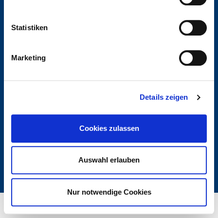
0511 280 06 0
Statistiken
kontakt@deltabau.de
Marketing
LinkedIn
Instagram
Details zeigen
Newsletter
Cookies zulassen
© 2026 Ein Unternehmen der
Delta Immobilien Gruppe
Auswahl erlauben
Impressum
Datenschutz
Nur notwendige Cookies