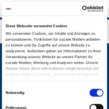
S
Diese Webseite verwendet Cookies
Delta Bau
Newsletter
Wir verwenden Cookies, um Inhalte und Anzeigen zu
personalisieren, Funktionen für soziale Medien anbieten
zu können und die Zugriffe auf unsere Website zu
analysieren. Außerdem geben wir Informationen zu Ihrer
Delta Bau | Ein Unternehmen der Delta
Verwendung unserer Website an unsere Partner für
Immobilien Gruppe
soziale Medien, Werbung und Analysen weiter. Unsere
Partner führen diese Informationen möglicherweise mit
weiteren Daten zusammen, die Sie ihnen bereitgestellt
haben oder die sie im Rahmen Ihrer Nutzung der Dienste
gesammelt haben.
Einwilligungsauswahl
Delta Immobilien Gruppe
Notwendig
Hohenzollernstr. 27
30161 Hannover
Präferenzen