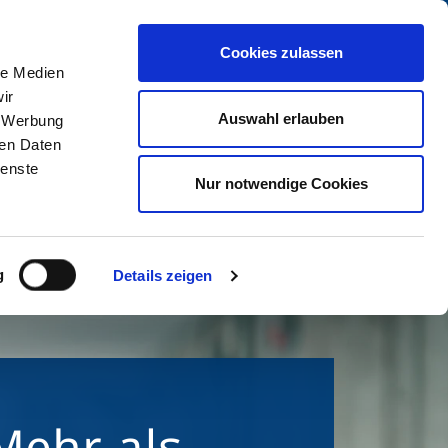
Cookies zulassen
le Medien
Menü
ir
Auswahl erlauben
, Werbung
Suchen
ren Daten
ienste
Nur notwendige Cookies
g
Details zeigen
Mehr als