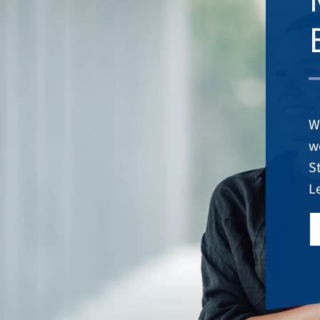
W
we
S
L