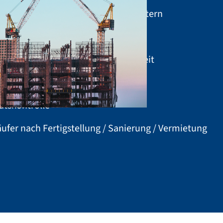
 Fachplanern, Beratern und Gutachtern
n- und Genehmigungsprozessen
ng, Städtebau und Wirtschaftlichkeit
beprozesse
ätskontrolle
fer nach Fertigstellung / Sanierung / Vermietung